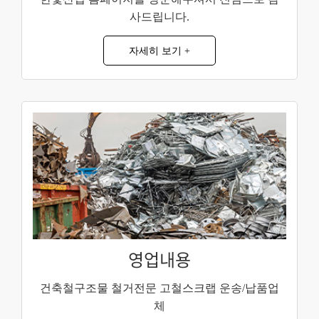
사드립니다.
자세히 보기 +
영업내용
건축철구조물 철거전문
고철스크랩 운송/납품업
체