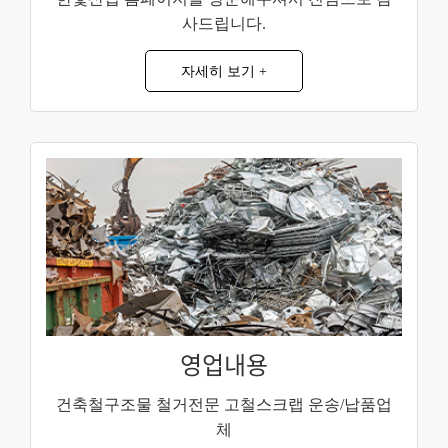
사드립니다.
자세히 보기 +
영업내용
건축철구조물 철거전문
고철스크랩 운송/납품업
체