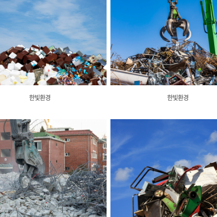
한빛환경
한빛환경